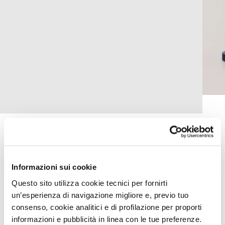
Flip-Flops mit Farbverlauf-Print - Var Navyblau
Farbe: Var Navyblau
Informazioni sui cookie
Größentabelle
Questo sito utilizza cookie tecnici per fornirti
Produktdetails
un’esperienza di navigazione migliore e, previo tuo
consenso, cookie analitici e di profilazione per proporti
Beschreibung
informazioni e pubblicità in linea con le tue preferenze.
Herren Flip-Flops, perfekt für sommerliche Tage, ideal für den Strand,