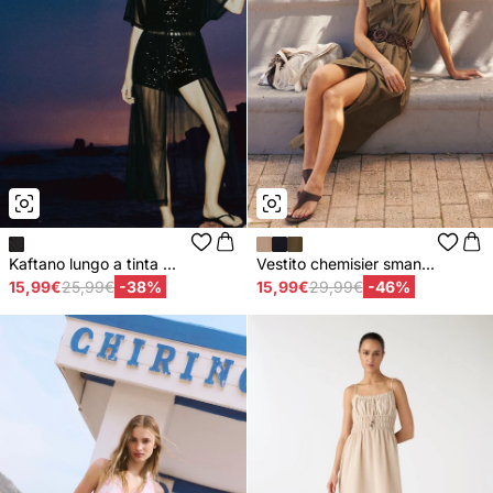
Kaftano lungo a tinta ...
Vestito chemisier sman...
15,99€
25,99€
-38%
15,99€
29,99€
-46%