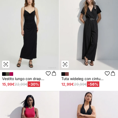
Vestito lungo con drap...
Tuta wideleg con cintu...
15,99€
22,99€
-30%
12,99€
29,99€
-56%