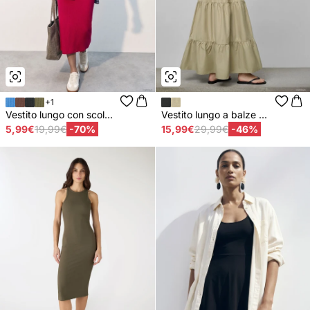
+1
Vestito lungo con scol...
Vestito lungo a balze ...
5,99€
19,99€
-70%
15,99€
29,99€
-46%