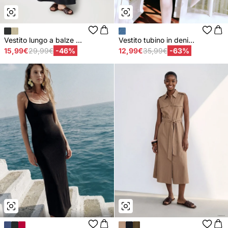
Vestito lungo a balze ...
Vestito tubino in deni...
15,99€
29,99€
-46%
12,99€
35,99€
-63%