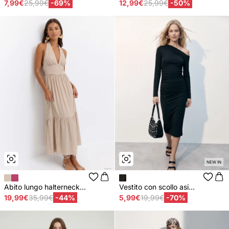
7,99€
25,99€
-69%
12,99€
25,99€
-50%
NEW IN
Abito lungo halterneck...
Vestito con scollo asi...
19,99€
35,99€
-44%
5,99€
19,99€
-70%