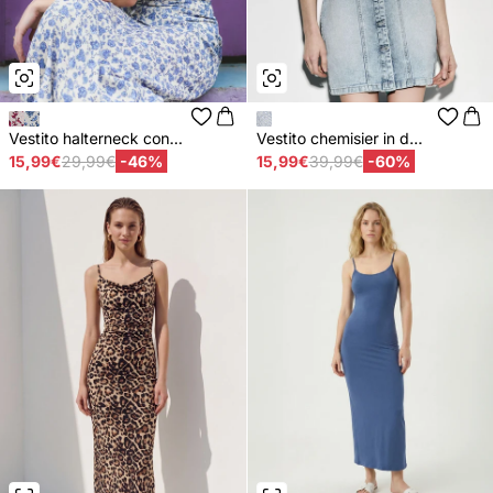
Vestito halterneck con...
Vestito chemisier in d...
15,99€
29,99€
-46%
15,99€
39,99€
-60%