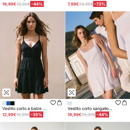
19,99€
35,99€
-44%
7,99€
29,99€
-73%
Vestito corto a balze ...
Vestito corto sangallo...
12,99€
19,99€
-35%
19,99€
35,99€
-44%