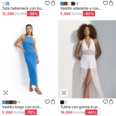
+2
Tuta halterneck con bu...
Vestito aderente a cos...
15,99€
25,99€
-38%
5,99€
15,99€
-62%
+1
Vestito lungo con scol...
Tutina con gonna in pi...
5,99€
19,99€
-70%
19,99€
35,99€
-44%