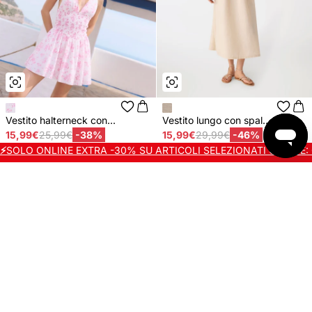
Vestito halterneck con...
Vestito lungo con spal...
15,99€
25,99€
-38%
15,99€
29,99€
-46%
⚡
SOLO ONLINE EXTRA -30% SU ARTICOLI SELEZIONATI CODICE: