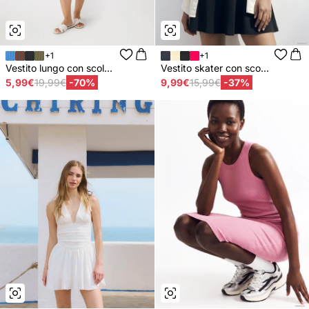
+1
+1
Vestito lungo con scol...
Vestito skater con sco...
5,99€
19,99€
-70%
9,99€
15,99€
-37%