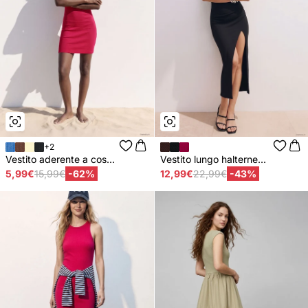
+2
Vestito aderente a cos...
Vestito lungo halterne...
5,99€
15,99€
-62%
12,99€
22,99€
-43%