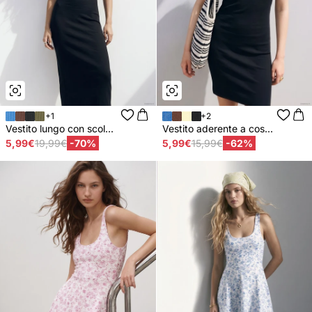
+1
+2
Vestito lungo con scol...
Vestito aderente a cos...
5,99€
19,99€
-70%
5,99€
15,99€
-62%