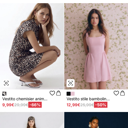
Vestito chemisier anim...
Vestito stile bambolin...
9,99€
29,99€
-66%
12,99€
25,99€
-50%