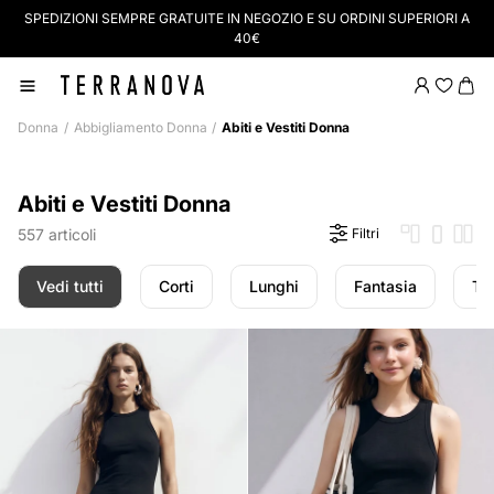
SPEDIZIONI SEMPRE GRATUITE IN NEGOZIO E SU ORDINI SUPERIORI A
40€
Donna
Abbigliamento Donna
Abiti e Vestiti Donna
Abiti e Vestiti Donna
557 articoli
Filtri
Vedi tutti
Corti
Lunghi
Fantasia
Tin