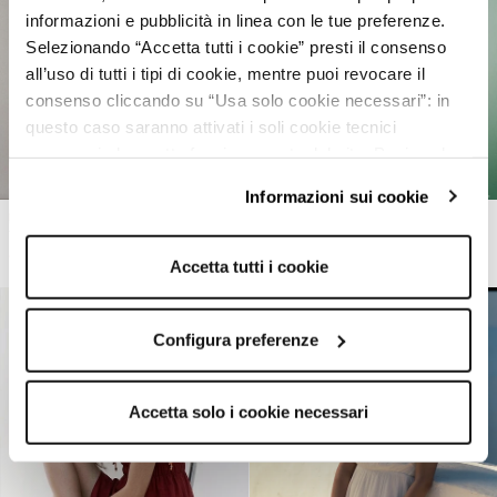
informazioni e pubblicità in linea con le tue preferenze.
Selezionando “Accetta tutti i cookie” presti il consenso
all’uso di tutti i tipi di cookie, mentre puoi revocare il
consenso cliccando su “Usa solo cookie necessari”: in
questo caso saranno attivati i soli cookie tecnici
necessari al corretto funzionamento del sito. Puoi anche
impostare le tue preferenze cliccando su “Configura
Informazioni sui cookie
preferenze”.
Per maggiori informazioni clicca sul link "Informazioni sui
Vestito chemisier con ...
Vestito con balze in t...
15,99€
29,99€
-46%
9,99€
29,99€
-66%
cookie" e consulta la nostra cookie policy.
Accetta tutti i cookie
Configura preferenze
Accetta solo i cookie necessari