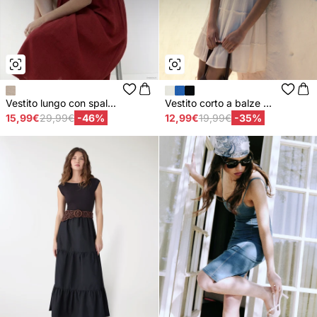
Vestito lungo con spal...
Vestito corto a balze ...
15,99€
29,99€
-46%
12,99€
19,99€
-35%