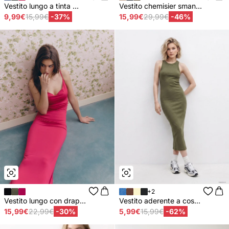
Vestito lungo a tinta ...
Vestito chemisier sman...
9,99€
15,99€
-37%
15,99€
29,99€
-46%
+2
Vestito lungo con drap...
Vestito aderente a cos...
15,99€
22,99€
-30%
5,99€
15,99€
-62%