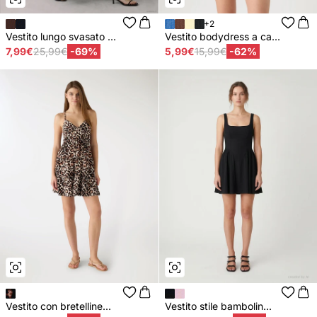
+2
Vestito lungo svasato ...
Vestito bodydress a ca...
7,99€
25,99€
-69%
5,99€
15,99€
-62%
Vestito con bretelline...
Vestito stile bambolin...